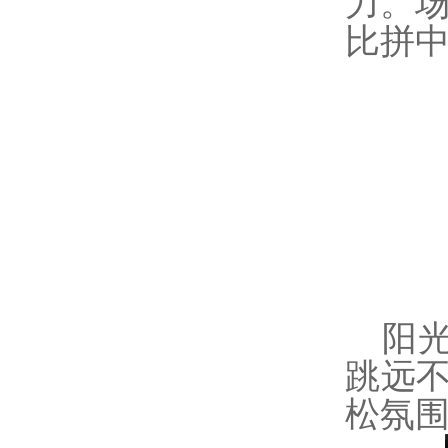
力。
比拼
阳
跳远
松氛