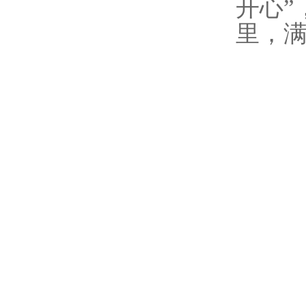
开心”
里，