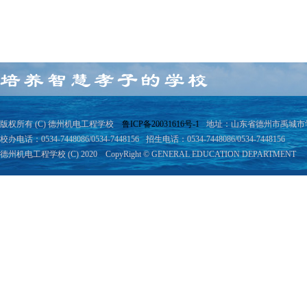
版权所有 (C) 德州机电工程学校
鲁ICP备20031616号-1
地址：山东省德州市禹城市学院
校办电话：0534-7448086/0534-7448156
招生电话：0534-7448086/0534-7448156
德州机电工程学校 (C) 2020 CopyRight © GENERAL EDUCATION DEPARTMENT