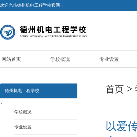
欢迎光临德州机电工程学校官网！
网站首页
学校概况
专业设置
>
首页
德州机电工程学校
、
学校概况
以爱
专业设置