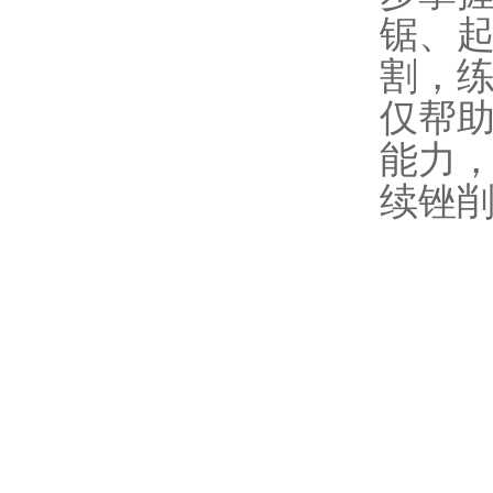
锯、
割，
仅帮
能力
续锉