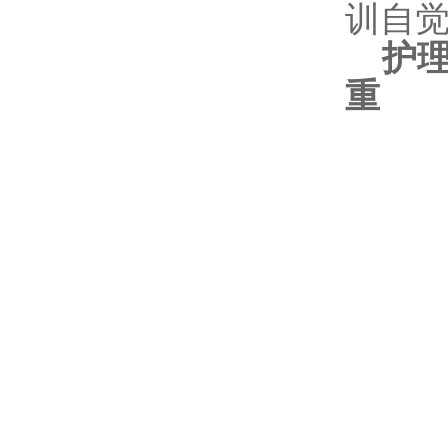
训自
护
重