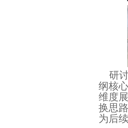
研
纲核
维度
换思
为后