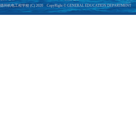
德州机电工程学校 (C) 2020 CopyRight © GENERAL EDUCATION DEPARTMENT