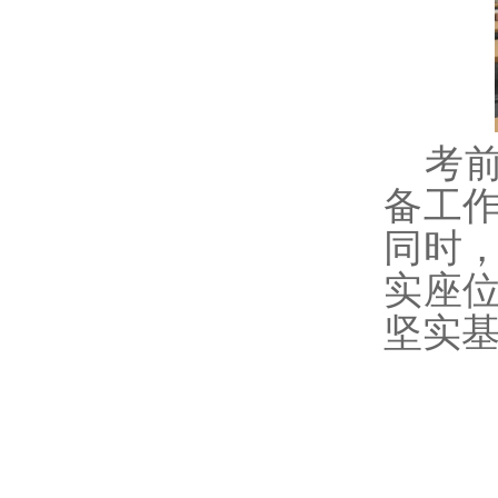
考
备工
同时
实座
坚实