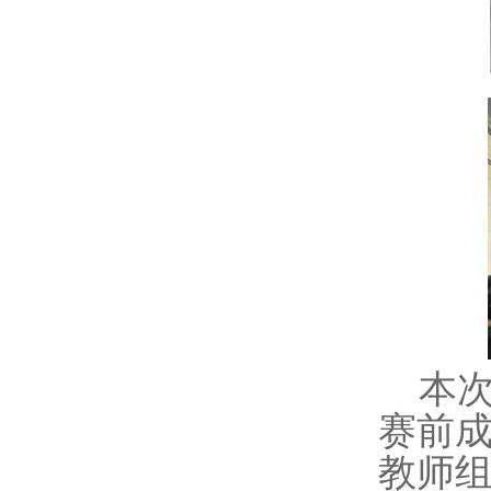
本
赛前
教师