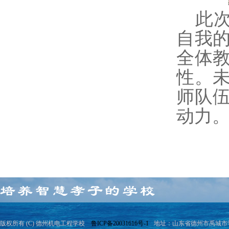
此
自我
全体
性。
师队
动力
版权所有 (C) 德州机电工程学校
鲁ICP备20031616号-1
地址：山东省德州市禹城市学院